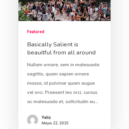
Portföy
Blog Yazıları
Featured
Come See Us
Basically Salient is
beauitful from all around
The Castle
2500 Castle Dr
Nullam ornare, sem in malesuada
Manhattan, NY
sagittis, quam sapien ornare
massa, id pulvinar quam augue
T:
+216 (0)40 3629 475
vel orci. Praesent leo orci, cursus
E:
hello@themenectar.c
ac malesuada et, sollicitudin eu…
Yeliz
The Castle
Mayıs 22, 2015
Unit 345