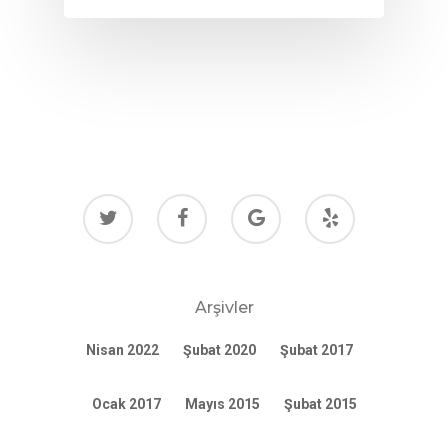
2500 Castle Dr
Manhattan, NY
T:
+216 (0)40 3629 475
E:
hello@themenectar.c
Arşivler
Nisan 2022
Şubat 2020
Şubat 2017
Ocak 2017
Mayıs 2015
Şubat 2015